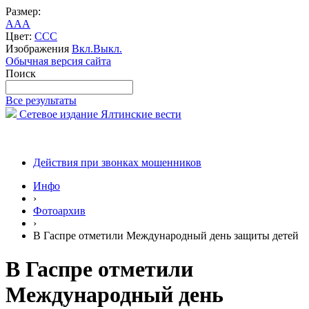
Размер:
A
A
A
Цвет:
C
C
C
Изображения
Вкл.
Выкл.
Обычная версия сайта
Поиск
Все результаты
Сетевое издание Ялтинские вести
Действия при звонках мошенников
Инфо
›
Фотоархив
›
В Гаспре отметили Международный день защиты детей
В Гаспре отметили
Международный день