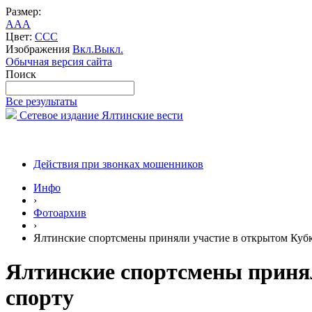
Размер:
A
A
A
Цвет:
C
C
C
Изображения
Вкл.
Выкл.
Обычная версия сайта
Поиск
Все результаты
Сетевое издание Ялтинские вести
Действия при звонках мошенников
Инфо
›
Фотоархив
›
Ялтинские спортсмены приняли участие в открытом Куб
Ялтинские спортсмены приня
спорту