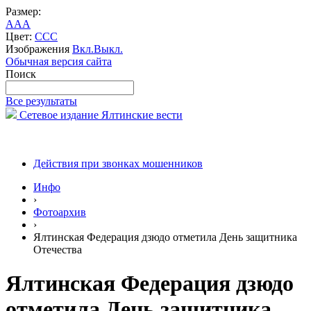
Размер:
A
A
A
Цвет:
C
C
C
Изображения
Вкл.
Выкл.
Обычная версия сайта
Поиск
Все результаты
Сетевое издание Ялтинские вести
Действия при звонках мошенников
Инфо
›
Фотоархив
›
Ялтинская Федерация дзюдо отметила День защитника
Отечества
Ялтинская Федерация дзюдо
отметила День защитника