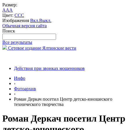
Размер:
A
A
A
Цвет:
C
C
C
Изображения
Вкл.
Выкл.
Обычная версия сайта
Поиск
Все результаты
Сетевое издание Ялтинские вести
Действия при звонках мошенников
Инфо
›
Фотоархив
›
Роман Деркач посетил Центр детско-юношеского
технического творчества
Роман Деркач посетил Центр
детско-юношеского