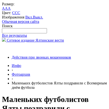
Размер:
A
A
A
Цвет:
C
C
C
Изображения
Вкл.
Выкл.
Обычная версия сайта
Поиск
Все результаты
Сетевое издание Ялтинские вести
Действия при звонках мошенников
Инфо
›
Фотоархив
›
Маленьких футболистов Ялты поздравили с Всемирным
днём футбола
Маленьких футболистов
Ялты поздравили с