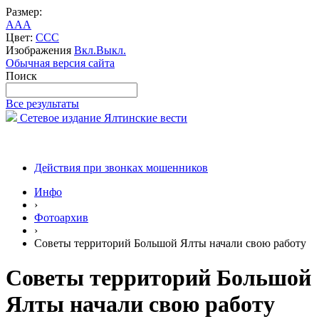
Размер:
A
A
A
Цвет:
C
C
C
Изображения
Вкл.
Выкл.
Обычная версия сайта
Поиск
Все результаты
Сетевое издание Ялтинские вести
Действия при звонках мошенников
Инфо
›
Фотоархив
›
Советы территорий Большой Ялты начали свою работу
Советы территорий Большой
Ялты начали свою работу