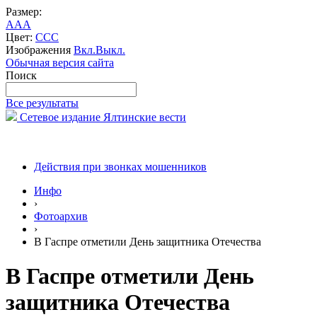
Размер:
A
A
A
Цвет:
C
C
C
Изображения
Вкл.
Выкл.
Обычная версия сайта
Поиск
Все результаты
Сетевое издание Ялтинские вести
Действия при звонках мошенников
Инфо
›
Фотоархив
›
В Гаспре отметили День защитника Отечества
В Гаспре отметили День
защитника Отечества