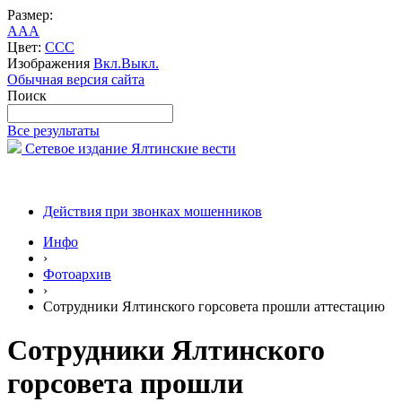
Размер:
A
A
A
Цвет:
C
C
C
Изображения
Вкл.
Выкл.
Обычная версия сайта
Поиск
Все результаты
Сетевое издание Ялтинские вести
Действия при звонках мошенников
Инфо
›
Фотоархив
›
Сотрудники Ялтинского горсовета прошли аттестацию
Сотрудники Ялтинского
горсовета прошли