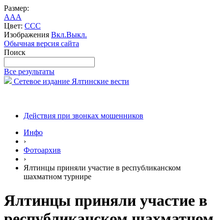
Размер:
A
A
A
Цвет:
C
C
C
Изображения
Вкл.
Выкл.
Обычная версия сайта
Поиск
Все результаты
Сетевое издание Ялтинские вести
Действия при звонках мошенников
Инфо
›
Фотоархив
›
Ялтинцы приняли участие в республиканском
шахматном турнире
Ялтинцы приняли участие в
республиканском шахматном