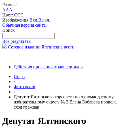
Размер:
A
A
A
Цвет:
C
C
C
Изображения
Вкл.
Выкл.
Обычная версия сайта
Поиск
Все результаты
Сетевое издание Ялтинские вести
Действия при звонках мошенников
Инфо
›
Фотоархив
›
Депутат Ялтинского горсовета по одномандатному
избирательному округу № 3 Елена Бобарева провела
сход граждан
Депутат Ялтинского