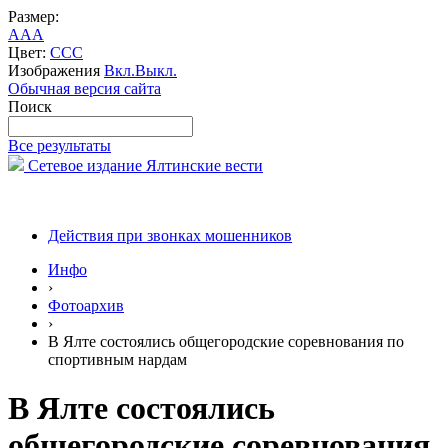
Размер:
A
A
A
Цвет:
C
C
C
Изображения
Вкл.
Выкл.
Обычная версия сайта
Поиск
Все результаты
Сетевое издание Ялтинские вести
Действия при звонках мошенников
Инфо
›
Фотоархив
›
В Ялте состоялись общегородские соревнования по
спортивным нардам
В Ялте состоялись
общегородские соревнования