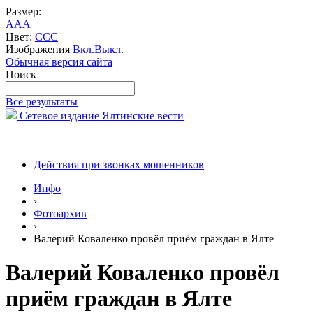
Размер:
A
A
A
Цвет:
C
C
C
Изображения
Вкл.
Выкл.
Обычная версия сайта
Поиск
Все результаты
Сетевое издание Ялтинские вести
Действия при звонках мошенников
Инфо
›
Фотоархив
›
Валерий Коваленко провёл приём граждан в Ялте
Валерий Коваленко провёл
приём граждан в Ялте