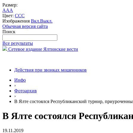
Размер:
A
A
A
Цвет:
C
C
C
Изображения
Вкл.
Выкл.
Обычная версия сайта
Поиск
Все результаты
Сетевое издание Ялтинские вести
Действия при звонках мошенников
Инфо
›
Фотоархив
›
В Ялте состоялся Республиканский турнир, приуроченн
В Ялте состоялся Республика
19.11.2019