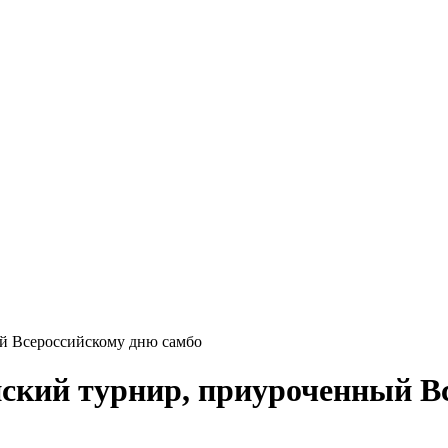
ый Всероссийскому дню самбо
нский турнир, приуроченный В