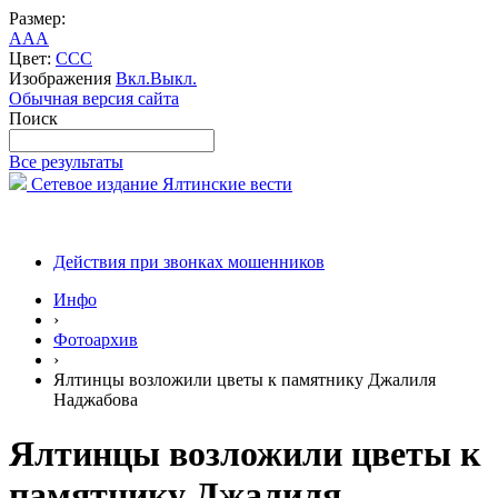
Размер:
A
A
A
Цвет:
C
C
C
Изображения
Вкл.
Выкл.
Обычная версия сайта
Поиск
Все результаты
Сетевое издание Ялтинские вести
Действия при звонках мошенников
Инфо
›
Фотоархив
›
Ялтинцы возложили цветы к памятнику Джалиля
Наджабова
Ялтинцы возложили цветы к
памятнику Джалиля