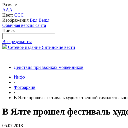
Размер:
A
A
A
Цвет:
C
C
C
Изображения
Вкл.
Выкл.
Обычная версия сайта
Поиск
Все результаты
Сетевое издание Ялтинские вести
Действия при звонках мошенников
Инфо
›
Фотоархив
›
В Ялте прошел фестиваль художественной самодеятельно
В Ялте прошел фестиваль худ
05.07.2018