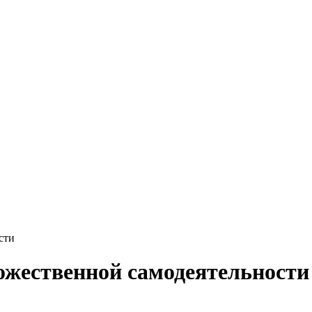
сти
ожественной самодеятельности