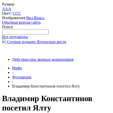
Размер:
A
A
A
Цвет:
C
C
C
Изображения
Вкл.
Выкл.
Обычная версия сайта
Поиск
Все результаты
Сетевое издание Ялтинские вести
Действия при звонках мошенников
Инфо
›
Фотоархив
›
Владимир Константинов посетил Ялту
Владимир Константинов
посетил Ялту