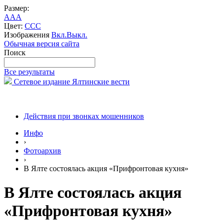
Размер:
A
A
A
Цвет:
C
C
C
Изображения
Вкл.
Выкл.
Обычная версия сайта
Поиск
Все результаты
Сетевое издание Ялтинские вести
Действия при звонках мошенников
Инфо
›
Фотоархив
›
В Ялте состоялась акция «Прифронтовая кухня»
В Ялте состоялась акция
«Прифронтовая кухня»