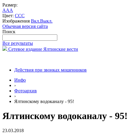
Размер:
A
A
A
Цвет:
C
C
C
Изображения
Вкл.
Выкл.
Обычная версия сайта
Поиск
Все результаты
Сетевое издание Ялтинские вести
Действия при звонках мошенников
Инфо
›
Фотоархив
›
Ялтинскому водоканалу - 95!
Ялтинскому водоканалу - 95!
23.03.2018