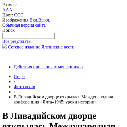
Размер:
A
A
A
Цвет:
C
C
C
Изображения
Вкл.
Выкл.
Обычная версия сайта
Поиск
Все результаты
Сетевое издание Ялтинские вести
Действия при звонках мошенников
Инфо
›
Фотоархив
›
В Ливадийском дворце открылась Международная
конференция «Ялта–1945: уроки истории»
В Ливадийском дворце
открылась Международная