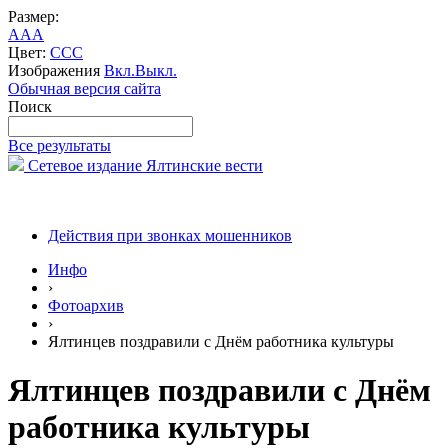
Размер:
A
A
A
Цвет:
C
C
C
Изображения
Вкл.
Выкл.
Обычная версия сайта
Поиск
Все результаты
Сетевое издание Ялтинские вести
Действия при звонках мошенников
Инфо
›
Фотоархив
›
Ялтинцев поздравили с Днём работника культуры
Ялтинцев поздравили с Днём
работника культуры