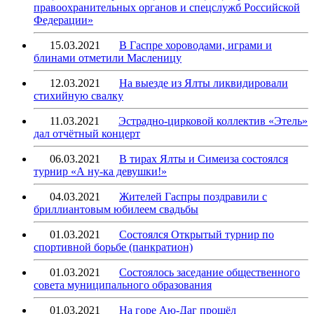
правоохранительных органов и спецслужб Российской
Федерации»
15.03.2021
В Гаспре хороводами, играми и
блинами отметили Масленицу
12.03.2021
На выезде из Ялты ликвидировали
стихийную свалку
11.03.2021
Эстрадно-цирковой коллектив «Этель»
дал отчётный концерт
06.03.2021
В тирах Ялты и Симеиза состоялся
турнир «А ну-ка девушки!»
04.03.2021
Жителей Гаспры поздравили с
бриллиантовым юбилеем свадьбы
01.03.2021
Состоялся Открытый турнир по
спортивной борьбе (панкратион)
01.03.2021
Состоялось заседание общественного
совета муниципального образования
01.03.2021
На горе Аю-Даг прошёл