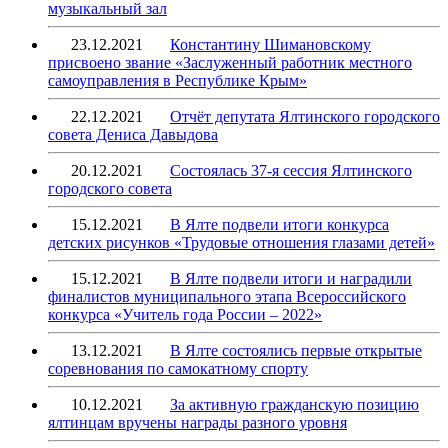
музыкальный зал
23.12.2021
Константину Шимановскому
присвоено звание «Заслуженный работник местного
самоуправления в Республике Крым»
22.12.2021
Отчёт депутата Ялтинского городского
совета Дениса Давыдова
20.12.2021
Состоялась 37-я сессия Ялтинского
городского совета
15.12.2021
В Ялте подвели итоги конкурса
детских рисунков «Трудовые отношения глазами детей»
15.12.2021
В Ялте подвели итоги и наградили
финалистов муниципального этапа Всероссийского
конкурса «Учитель года России – 2022»
13.12.2021
В Ялте состоялись первые открытые
соревнования по самокатному спорту
10.12.2021
За активную гражданскую позицию
ялтинцам вручены награды разного уровня