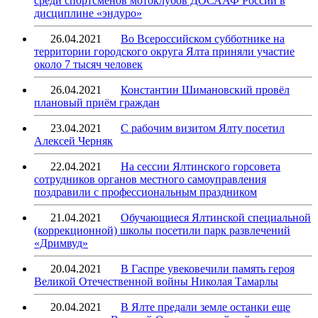
среди спортсменов мотоклубов ДОСААФ России в
дисциплине «эндуро»
26.04.2021
Во Всероссийском субботнике на
территории городского округа Ялта приняли участие
около 7 тысяч человек
26.04.2021
Константин Шимановский провёл
плановый приём граждан
23.04.2021
С рабочим визитом Ялту посетил
Алексей Черняк
22.04.2021
На сессии Ялтинского горсовета
сотрудников органов местного самоуправления
поздравили с профессиональным праздником
21.04.2021
Обучающиеся Ялтинской специальной
(коррекционной) школы посетили парк развлечений
«Дримвуд»
20.04.2021
В Гаспре увековечили память героя
Великой Отечественной войны Николая Тамарлы
20.04.2021
В Ялте предали земле останки еще