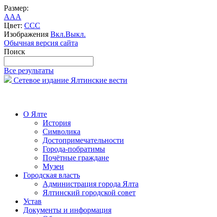
Размер:
A
A
A
Цвет:
C
C
C
Изображения
Вкл.
Выкл.
Обычная версия сайта
Поиск
Все результаты
Сетевое издание Ялтинские вести
О Ялте
История
Символика
Достопримечательности
Города-побратимы
Почётные граждане
Музеи
Городская власть
Администрация города Ялта
Ялтинский городской совет
Устав
Документы и информация