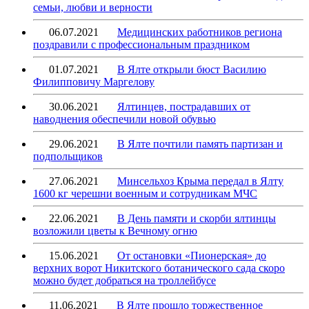
семьи, любви и верности
06.07.2021
Медицинских работников региона
поздравили с профессиональным праздником
01.07.2021
В Ялте открыли бюст Василию
Филипповичу Маргелову
30.06.2021
Ялтинцев, пострадавших от
наводнения обеспечили новой обувью
29.06.2021
В Ялте почтили память партизан и
подпольщиков
27.06.2021
Минсельхоз Крыма передал в Ялту
1600 кг черешни военным и сотрудникам МЧС
22.06.2021
В День памяти и скорби ялтинцы
возложили цветы к Вечному огню
15.06.2021
От остановки «Пионерская» до
верхних ворот Никитского ботанического сада скоро
можно будет добраться на троллейбусе
11.06.2021
В Ялте прошло торжественное