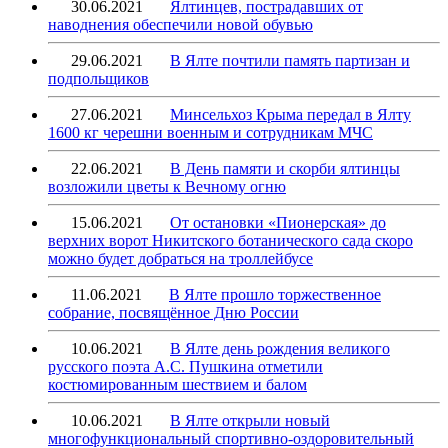
30.06.2021
Ялтинцев, пострадавших от
наводнения обеспечили новой обувью
29.06.2021
В Ялте почтили память партизан и
подпольщиков
27.06.2021
Минсельхоз Крыма передал в Ялту
1600 кг черешни военным и сотрудникам МЧС
22.06.2021
В День памяти и скорби ялтинцы
возложили цветы к Вечному огню
15.06.2021
От остановки «Пионерская» до
верхних ворот Никитского ботанического сада скоро
можно будет добраться на троллейбусе
11.06.2021
В Ялте прошло торжественное
собрание, посвящённое Дню России
10.06.2021
В Ялте день рождения великого
русского поэта А.С. Пушкина отметили
костюмированным шествием и балом
10.06.2021
В Ялте открыли новый
многофункциональный спортивно-оздоровительный