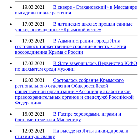
19.03.2021
В сквере «Стахановский» в Массандре
высадили новые растения
17.03.2021
В ялтинских школах прошли единые
уроки, посвященные «Крымской весне»
17.03.2021
В Администрации города Ялта
состоялось торжественное собрание в честь 7-летия
воссоединения Крыма с России
17.03.2021
В Ялте завершилось Первенство ЮФО
по шахматам среди мужчин
16.03.2021
Состоялось собрание Крымского
регионального отделения Общероссийской
общественной организации «Ассоциация работников
правоохранительных органов и спецслужб Российской
Федерации»
15.03.2021
В Гаспре хороводами, играми и
блинами отметили Масленицу
12.03.2021
На выезде из Ялты ликвидировали
стихийную свалку