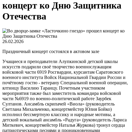
концерт ко Дню Защитника
Отечества
26.02.2026
Праздничный концерт состоялся в актовом зале
Учащиеся и преподаватели Алупкинской детской школы
искусств подарили своё творчество военнослужащим
войсковой части 6919 Росгвардии, курсантам Саратовского
военного института Войск Национальной Гвардии России и
почётному гостю - ветерану Специальной военной операции,
ялтинцу Василию Таранцу. Почетным участником
мероприятия также был заместитель командира войсковой
части №6919 по военно-политической работе Заурбек
Султанов. Ансамбль скрипачей «Виола» (руководитель
Светлана Михальченко, концертмейстер Юлия Бойко)
исполнил бессмертную классику и народные мотивы, а
детский вокальный ансамбль «Радуга» (руководитель Лариса
Миткевич, концертмейстер Наталья Журкова) тронул сердца
патриотическими песнями и проникновенными