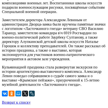
композициями военных лет. Воспитанники школы искусств
подарили военнослужащим рисунки, посвящённые событиям
Специальной военной операции.
Заместителем директора Александром Левиным от
администрации Дворца-замка были вручены памятные значки
с логотипом «Ласточкиного гнезда» ветерану СВО Василию
Таранцу, заместителю командира в\ч 6919 Росгвардии по
военно-политической работе Заурбеку Султанову, а также
директору Алупкинской детской школы искусств Наталье
Горошок и коллективу преподавателей. Он также рассказал об
истории праздника, а также о выставке, которая
экспонируется для участников военно-патриотического
мероприятия в актовом зале учреждения.
Кульминацией праздника стала развернутая экскурсия по
истории архитектурно-выставочного комплекса. Александр
Левин поведал собравшимся о судьбе самого замка и о
выставке «Крымские пейзажи», приуроченной к 15-летию
музейной деятельности «Ласточкиного гнезда».
Возврат к списку