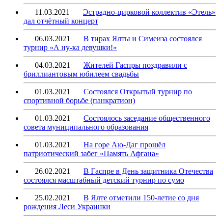
11.03.2021
Эстрадно-цирковой коллектив «Этель»
дал отчётный концерт
06.03.2021
В тирах Ялты и Симеиза состоялся
турнир «А ну-ка девушки!»
04.03.2021
Жителей Гаспры поздравили с
бриллиантовым юбилеем свадьбы
01.03.2021
Состоялся Открытый турнир по
спортивной борьбе (панкратион)
01.03.2021
Состоялось заседание общественного
совета муниципального образования
01.03.2021
На горе Аю-Даг прошёл
патриотический забег «Память Афгана»
26.02.2021
В Гаспре в День защитника Отечества
состоялся масштабный детский турнир по сумо
25.02.2021
В Ялте отметили 150-летие со дня
рождения Леси Украинки