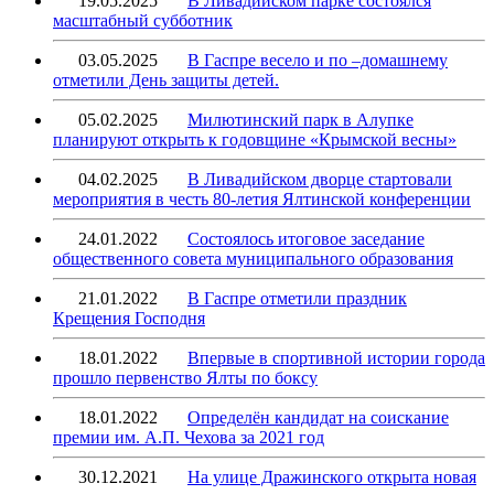
19.05.2025
В Ливадийском парке состоялся
масштабный субботник
03.05.2025
В Гаспре весело и по –домашнему
отметили День защиты детей.
05.02.2025
Милютинский парк в Алупке
планируют открыть к годовщине «Крымской весны»
04.02.2025
В Ливадийском дворце стартовали
мероприятия в честь 80-летия Ялтинской конференции
24.01.2022
Состоялось итоговое заседание
общественного совета муниципального образования
21.01.2022
В Гаспре отметили праздник
Крещения Господня
18.01.2022
Впервые в спортивной истории города
прошло первенство Ялты по боксу
18.01.2022
Определён кандидат на соискание
премии им. А.П. Чехова за 2021 год
30.12.2021
На улице Дражинского открыта новая