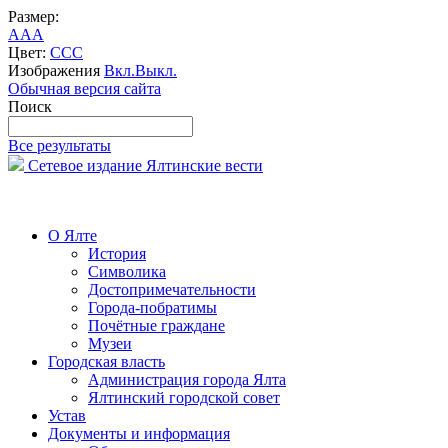
Размер:
A
A
A
Цвет:
C
C
C
Изображения
Вкл.
Выкл.
Обычная версия сайта
Поиск
Все результаты
Сетевое издание Ялтинские вести
О Ялте
История
Символика
Достопримечательности
Города-побратимы
Почётные граждане
Музеи
Городская власть
Администрация города Ялта
Ялтинский городской совет
Устав
Документы и информация