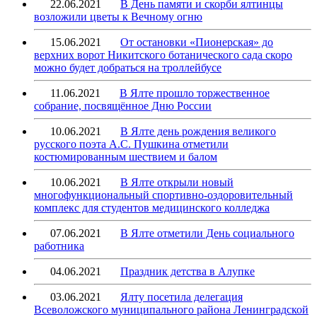
22.06.2021
В День памяти и скорби ялтинцы
возложили цветы к Вечному огню
15.06.2021
От остановки «Пионерская» до
верхних ворот Никитского ботанического сада скоро
можно будет добраться на троллейбусе
11.06.2021
В Ялте прошло торжественное
собрание, посвящённое Дню России
10.06.2021
В Ялте день рождения великого
русского поэта А.С. Пушкина отметили
костюмированным шествием и балом
10.06.2021
В Ялте открыли новый
многофункциональный спортивно-оздоровительный
комплекс для студентов медицинского колледжа
07.06.2021
В Ялте отметили День социального
работника
04.06.2021
Праздник детства в Алупке
03.06.2021
Ялту посетила делегация
Всеволожского муниципального района Ленинградской