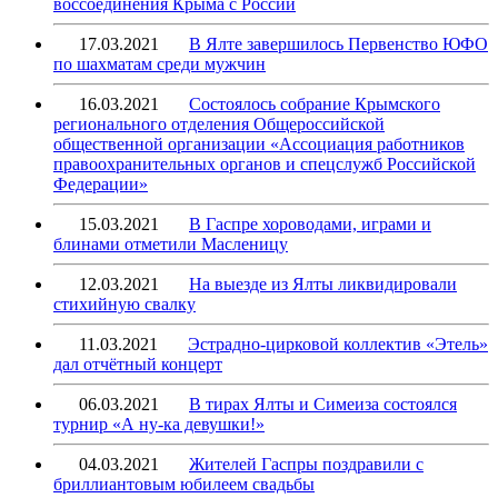
воссоединения Крыма с России
17.03.2021
В Ялте завершилось Первенство ЮФО
по шахматам среди мужчин
16.03.2021
Состоялось собрание Крымского
регионального отделения Общероссийской
общественной организации «Ассоциация работников
правоохранительных органов и спецслужб Российской
Федерации»
15.03.2021
В Гаспре хороводами, играми и
блинами отметили Масленицу
12.03.2021
На выезде из Ялты ликвидировали
стихийную свалку
11.03.2021
Эстрадно-цирковой коллектив «Этель»
дал отчётный концерт
06.03.2021
В тирах Ялты и Симеиза состоялся
турнир «А ну-ка девушки!»
04.03.2021
Жителей Гаспры поздравили с
бриллиантовым юбилеем свадьбы