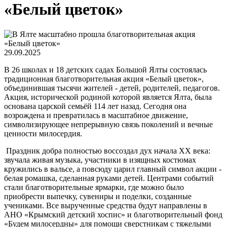
«Белый цветок»
29.09.2025
В 26 школах и 18 детских садах Большой Ялты состоялась
традиционная благотворительная акция «Белый цветок»,
объединившая тысячи жителей - детей, родителей, педагогов.
Акция, исторической родиной которой является Ялта, была
основана царской семьёй 114 лет назад. Сегодня она
возрождена и превратилась в масштабное движение,
символизирующее непрерывную связь поколений и вечные
ценности милосердия.
Праздник добра полностью воссоздал дух начала XX века:
звучала живая музыка, участники в изящных костюмах
кружились в вальсе, а повсюду царил главный символ акции -
белая ромашка, сделанная руками детей. Центрами событий
стали благотворительные ярмарки, где можно было
приобрести выпечку, сувениры и поделки, созданные
учениками. Все вырученные средства будут направлены в
АНО «Крымский детский хоспис» и благотворительный фонд
«Будем милосердны» для помощи сверстникам с тяжелыми