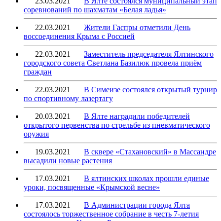
23.03.2021
В Ялте состоялся муниципальный этап
соревнований по шахматам «Белая ладья»
22.03.2021
Жители Гаспры отметили День
воссоединения Крыма с Россией
22.03.2021
Заместитель председателя Ялтинского
городского совета Светлана Базилюк провела приём
граждан
22.03.2021
В Симеизе состоялся открытый турнир
по спортивному лазертагу
20.03.2021
В Ялте наградили победителей
открытого первенства по стрельбе из пневматического
оружия
19.03.2021
В сквере «Стахановский» в Массандре
высадили новые растения
17.03.2021
В ялтинских школах прошли единые
уроки, посвященные «Крымской весне»
17.03.2021
В Администрации города Ялта
состоялось торжественное собрание в честь 7-летия