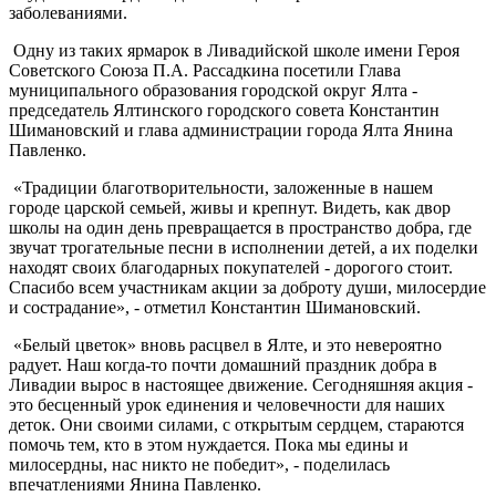
заболеваниями.
Одну из таких ярмарок в Ливадийской школе имени Героя
Советского Союза П.А. Рассадкина посетили Глава
муниципального образования городской округ Ялта -
председатель Ялтинского городского совета Константин
Шимановский и глава администрации города Ялта Янина
Павленко.
«Традиции благотворительности, заложенные в нашем
городе царской семьей, живы и крепнут. Видеть, как двор
школы на один день превращается в пространство добра, где
звучат трогательные песни в исполнении детей, а их поделки
находят своих благодарных покупателей - дорогого стоит.
Спасибо всем участникам акции за доброту души, милосердие
и сострадание», - отметил Константин Шимановский.
«Белый цветок» вновь расцвел в Ялте, и это невероятно
радует. Наш когда-то почти домашний праздник добра в
Ливадии вырос в настоящее движение. Сегодняшняя акция -
это бесценный урок единения и человечности для наших
деток. Они своими силами, с открытым сердцем, стараются
помочь тем, кто в этом нуждается. Пока мы едины и
милосердны, нас никто не победит», - поделилась
впечатлениями Янина Павленко.