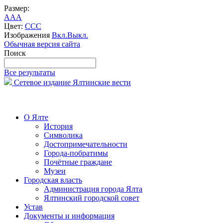
Размер:
A
A
A
Цвет:
C
C
C
Изображения
Вкл.
Выкл.
Обычная версия сайта
Поиск
Все результаты
Сетевое издание Ялтинские вести
О Ялте
История
Символика
Достопримечательности
Города-побратимы
Почётные граждане
Музеи
Городская власть
Администрация города Ялта
Ялтинский городской совет
Устав
Документы и информация