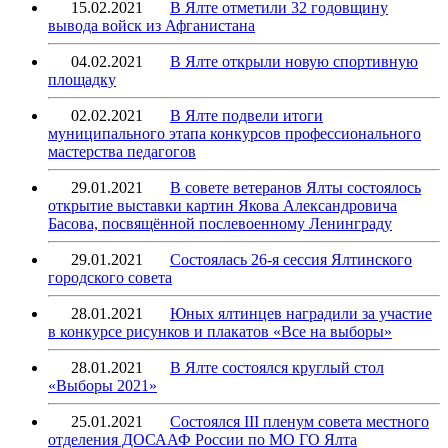
15.02.2021
В Ялте отметили 32 годовщину
вывода войск из Афганистана
04.02.2021
В Ялте открыли новую спортивную
площадку
02.02.2021
В Ялте подвели итоги
муниципального этапа конкурсов профессионального
мастерства педагогов
29.01.2021
В совете ветеранов Ялты состоялось
открытие выставки картин Якова Александровича
Басова, посвящённой послевоенному Ленинграду
29.01.2021
Состоялась 26-я сессия Ялтинского
городского совета
28.01.2021
Юных ялтинцев наградили за участие
в конкурсе рисунков и плакатов «Все на выборы»
28.01.2021
В Ялте состоялся круглый стол
«Выборы 2021»
25.01.2021
Состоялся III пленум совета местного
отделения ДОСААФ России по МО ГО Ялта