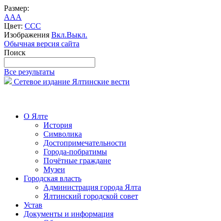
Размер:
A
A
A
Цвет:
C
C
C
Изображения
Вкл.
Выкл.
Обычная версия сайта
Поиск
Все результаты
Сетевое издание Ялтинские вести
О Ялте
История
Символика
Достопримечательности
Города-побратимы
Почётные граждане
Музеи
Городская власть
Администрация города Ялта
Ялтинский городской совет
Устав
Документы и информация