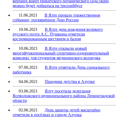
верхних ворот Никитского ботанического сада скоро
можно будет добраться на троллейбусе
11.06.2021
В Ялте прошло торжественное
собрание, посвящённое Дню России
10.06.2021
В Ялте день рождения великого
русского поэта А.С. Пушкина отметили
костюмированным шествием и балом
10.06.2021
В Ялте открыли новый
многофункциональный спортивно-оздоровительный
комплекс для студентов медицинского колледжа
07.06.2021
В Ялте отметили День социального
работника
04.06.2021
Праздник детства в Алупке
03.06.2021
Ялту посетила делегация
Всеволожского муниципального района Ленинградской
области
02.06.2021
День защиты детей масштабно
отметили в посёлках и городе Алупка