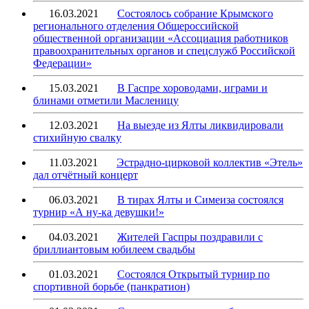
16.03.2021
Состоялось собрание Крымского
регионального отделения Общероссийской
общественной организации «Ассоциация работников
правоохранительных органов и спецслужб Российской
Федерации»
15.03.2021
В Гаспре хороводами, играми и
блинами отметили Масленицу
12.03.2021
На выезде из Ялты ликвидировали
стихийную свалку
11.03.2021
Эстрадно-цирковой коллектив «Этель»
дал отчётный концерт
06.03.2021
В тирах Ялты и Симеиза состоялся
турнир «А ну-ка девушки!»
04.03.2021
Жителей Гаспры поздравили с
бриллиантовым юбилеем свадьбы
01.03.2021
Состоялся Открытый турнир по
спортивной борьбе (панкратион)