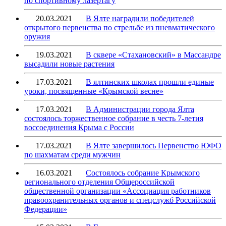
по спортивному лазертагу
20.03.2021
В Ялте наградили победителей
открытого первенства по стрельбе из пневматического
оружия
19.03.2021
В сквере «Стахановский» в Массандре
высадили новые растения
17.03.2021
В ялтинских школах прошли единые
уроки, посвященные «Крымской весне»
17.03.2021
В Администрации города Ялта
состоялось торжественное собрание в честь 7-летия
воссоединения Крыма с России
17.03.2021
В Ялте завершилось Первенство ЮФО
по шахматам среди мужчин
16.03.2021
Состоялось собрание Крымского
регионального отделения Общероссийской
общественной организации «Ассоциация работников
правоохранительных органов и спецслужб Российской
Федерации»