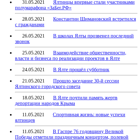
31.05.2021
Ялтинцы впервые стали участниками
полумарафона «ЗаБег.РФ»
28.05.2021
Константин Шимановский встретился
с гражданами
26.05.2021
В школах Ялты прозвенел последний
звонок
25.05.2021
Взаимодействие общественности,
власти и бизнеса по реализации проектов в Ялте
24.05.2021
В Ялте прошёл субботник
21.05.2021
Прошло заседание 30-й сессии
Ялтинского городского совета
18.05.2021
В Ялте почтили память жертв
депортации народов Крыма
11.05.2021
Спортивная жизнь: новые успехи
ялтинцев
11.05.2021
В Гаспре 76 годовщину Великой
Победы отметили праздничным концертом, полевой