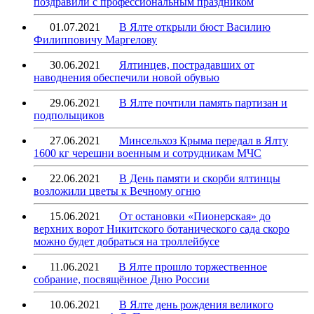
поздравили с профессиональным праздником
01.07.2021
В Ялте открыли бюст Василию
Филипповичу Маргелову
30.06.2021
Ялтинцев, пострадавших от
наводнения обеспечили новой обувью
29.06.2021
В Ялте почтили память партизан и
подпольщиков
27.06.2021
Минсельхоз Крыма передал в Ялту
1600 кг черешни военным и сотрудникам МЧС
22.06.2021
В День памяти и скорби ялтинцы
возложили цветы к Вечному огню
15.06.2021
От остановки «Пионерская» до
верхних ворот Никитского ботанического сада скоро
можно будет добраться на троллейбусе
11.06.2021
В Ялте прошло торжественное
собрание, посвящённое Дню России
10.06.2021
В Ялте день рождения великого