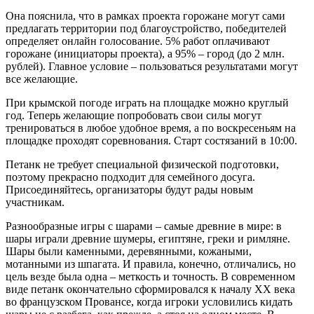
Она пояснила, что в рамках проекта горожане могут сами
предлагать территории под благоустройство, победителей
определяет онлайн голосование. 5% работ оплачивают
горожане (инициаторы проекта), а 95% – город (до 2 млн.
рублей). Главное условие – пользоваться результатами могут
все желающие.
При крымской погоде играть на площадке можно круглый
год. Теперь желающие попробовать свои силы могут
тренироваться в любое удобное время, а по воскресеньям на
площадке проходят соревнования. Старт состязаний в 10:00.
Петанк не требует специальной физической подготовки,
поэтому прекрасно подходит для семейного досуга.
Присоединяйтесь, организаторы будут рады новым
участникам.
Разнообразные игры с шарами – самые древние в мире: в
шары играли древние шумеры, египтяне, греки и римляне.
Шары были каменными, деревянными, кожаными,
мотанными из шпагата. И правила, конечно, отличались, но
цель везде была одна – меткость и точность. В современном
виде петанк окончательно сформировался к началу XX века
во французском Провансе, когда игроки условились кидать