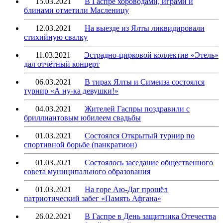
15.03.2021
В Гаспре хороводами, играми и
блинами отметили Масленицу
12.03.2021
На выезде из Ялты ликвидировали
стихийную свалку
11.03.2021
Эстрадно-цирковой коллектив «Этель»
дал отчётный концерт
06.03.2021
В тирах Ялты и Симеиза состоялся
турнир «А ну-ка девушки!»
04.03.2021
Жителей Гаспры поздравили с
бриллиантовым юбилеем свадьбы
01.03.2021
Состоялся Открытый турнир по
спортивной борьбе (панкратион)
01.03.2021
Состоялось заседание общественного
совета муниципального образования
01.03.2021
На горе Аю-Даг прошёл
патриотический забег «Память Афгана»
26.02.2021
В Гаспре в День защитника Отечества