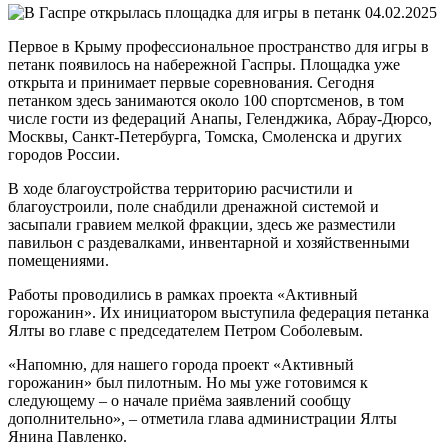
04.02.2025
Первое в Крыму профессиональное пространство для игры в
петанк появилось на набережной Гаспры. Площадка уже
открыта и принимает первые соревнования. Сегодня
петанком здесь занимаются около 100 спортсменов, в том
числе гости из федераций Анапы, Геленджика, Абрау-Дюрсо,
Москвы, Санкт-Петербурга, Томска, Смоленска и других
городов России.
В ходе благоустройства территорию расчистили и
благоустроили, поле снабдили дренажной системой и
засыпали гравием мелкой фракции, здесь же разместили
павильон с раздевалками, инвентарной и хозяйственными
помещениями.
Работы проводились в рамках проекта «Активный
горожанин». Их инициатором выступила федерация петанка
Ялты во главе с председателем Петром Соболевым.
«Напомню, для нашего города проект «Активный
горожанин» был пилотным. Но мы уже готовимся к
следующему – о начале приёма заявлений сообщу
дополнительно», – отметила глава администрации Ялты
Янина Павленко.