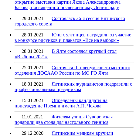
открытие выставки картин Якова Александровича
Басова, посвящённой послевоенному Ленинграду
29.01.2021
Состоялась 26-я сессия Ялтинского
городского совета
28.01.2021
Юных ялтинцев наградили за участие
в конкурсе рисунков и плакатов «Все на выборы»
28.01.2021
В Ялте состоялся круглый стол
«Выборы 2021»
25.01.2021
Состоялся III пленум совета местного
отделения ДОСААФ России по МО ГО Ялта
18.01.2021
Ялтинских журналистов поздравили с
профессиональным праздником
15.01.2021
Определены кандидаты на
присуждение Премии имени А.П. Чехова
11.01.2021
Жителям улицы Суворовская
подарили два стола для настольного тенниса
29.12.2020
Ялтинским медикам вручили