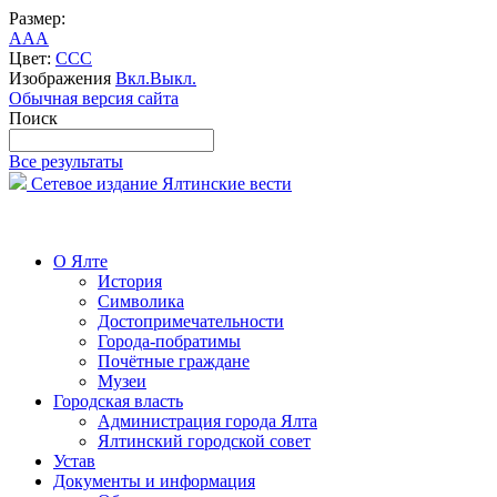
Размер:
A
A
A
Цвет:
C
C
C
Изображения
Вкл.
Выкл.
Обычная версия сайта
Поиск
Все результаты
Сетевое издание Ялтинские вести
О Ялте
История
Символика
Достопримечательности
Города-побратимы
Почётные граждане
Музеи
Городская власть
Администрация города Ялта
Ялтинский городской совет
Устав
Документы и информация