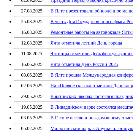
02.09.2025
Праздник Первого звонка красочно отм
27.08.2025
В Ялте презентовали обновлённое мен
25.08.2025
В честь Дня Государственного флага Р
16.08.2025
Ремонтные работы на автовокзале Ялты
12.08.2025
Ялта отметила летний День города
11.08.2025
Ялтинцы отметили День физкультурника
16.06.2025
Ялта отметила День России-2025
08.06.2025
В Ялте прошла Международная конферен
02.06.2025
На «Поляне сказок» отметили День защ
29.05.2025
В ялтинских школах состоялся праздник
19.05.2025
В Ливадийском парке состоялся масшт
03.05.2025
В Гаспре весело и по –домашнему отме
05.02.2025
Милютинский парк в Алупке планирую