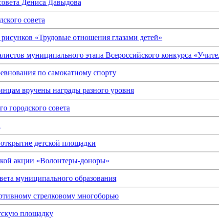
 совета Дениса Давыдова
дского совета
х рисунков «Трудовые отношения глазами детей»
алистов муниципального этапа Всероссийского конкурса «Учител
ревнования по самокатному спорту
инцам вручены награды разного уровня
го городского совета
а
ь открытие детской площадки
ской акции «Волонтеры-доноры»
овета муниципального образования
ортивному стрелковому многоборью
етскую площадку