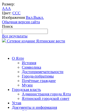
Размер:
A
A
A
Цвет:
C
C
C
Изображения
Вкл.
Выкл.
Обычная версия сайта
Поиск
Все результаты
Сетевое издание Ялтинские вести
О Ялте
История
Символика
Достопримечательности
Города-побратимы
Почётные граждане
Музеи
Городская власть
Администрация города Ялта
Ялтинский городской совет
Устав
Документы и информация