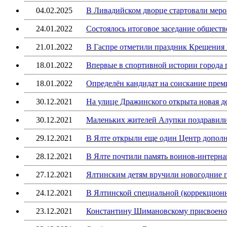
04.02.2025
В Ливадийском дворце стартовали меро
24.01.2022
Состоялось итоговое заседание общест
21.01.2022
В Гаспре отметили праздник Крещения
18.01.2022
Впервые в спортивной истории города 
18.01.2022
Определён кандидат на соискание преми
30.12.2021
На улице Дражинского открыта новая д
30.12.2021
Маленьких жителей Алупки поздравил
29.12.2021
В Ялте открыли еще один Центр дополн
28.12.2021
В Ялте почтили память воинов-интерн
27.12.2021
Ялтинским детям вручили новогодние п
24.12.2021
В Ялтинской специальной (коррекционн
23.12.2021
Константину Шимановскому присвоено 