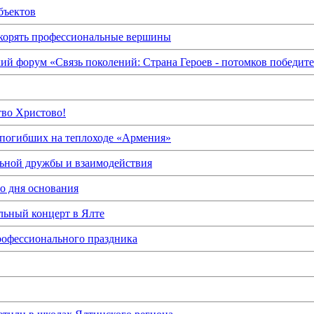
бъектов
корять профессиональные вершины
й форум «Связь поколений: Страна Героев - потомков победит
тво Христово!
 погибших на теплоходе «Армения»
ьной дружбы и взаимодействия
о дня основания
льный концерт в Ялте
профессионального праздника