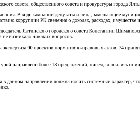
кампания. В ходе кампании депутаты и лица, замещающие муници
твию коррупции РК сведения о доходах, расходах, имуществе и 
едседатель Ялтинского городского совета Константин Шимановск
в не возникало никаких вопросов.
я экспертиза 90 проектов нормативно-правовых актов, 74 приня
ратурой направлено более 18 предложений, писем, вносились и
а в данном направлении должна носить системный характер, чт
енко.