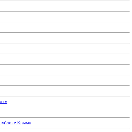
Крым
спублике Крым»