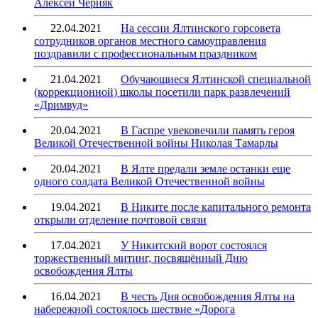
Алексей Черняк
22.04.2021
На сессии Ялтинского горсовета
сотрудников органов местного самоуправления
поздравили с профессиональным праздником
21.04.2021
Обучающиеся Ялтинской специальной
(коррекционной) школы посетили парк развлечений
«Дримвуд»
20.04.2021
В Гаспре увековечили память героя
Великой Отечественной войны Николая Тамарлы
20.04.2021
В Ялте предали земле останки еще
одного солдата Великой Отечественной войны
19.04.2021
В Никите после капитального ремонта
открыли отделение почтовой связи
17.04.2021
У Никитский ворот состоялся
торжественный митинг, посвящённый Дню
освобождения Ялты
16.04.2021
В честь Дня освобождения Ялты на
набережной состоялось шествие «Дорога