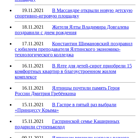
19.11.2021
В Массандре открыли новую детскую
спортивно-игровую площадку
18.11.2021
Жителя Ялты Владимира Довгалева
поздравили с днем рождения
17.11.2021
Константин Шимановский поздравил
с юбилеем преподавателя Ялтинского экономико-
технологического колледжа
16.11.2021
В Ялте для детей-сирот приобрели 15
комфортных квартир в благоустроенном жилом
комплексе
16.11.2021
Ялтинцы почтили память Героя
России Дмитрия Гребёнкина
15.11.2021
В Гаспре в пятый раз выбрали
«Принцессу Крыма»
15.11.2021
Гаспринской семье Кашириных
подарили ступенькоход
09.11.2021
Ялтинцам вручили награды разного