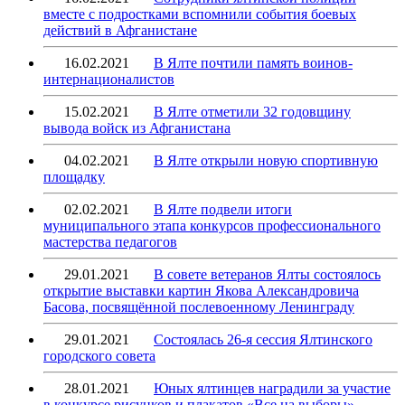
вместе с подростками вспомнили события боевых
действий в Афганистане
16.02.2021
В Ялте почтили память воинов-
интернационалистов
15.02.2021
В Ялте отметили 32 годовщину
вывода войск из Афганистана
04.02.2021
В Ялте открыли новую спортивную
площадку
02.02.2021
В Ялте подвели итоги
муниципального этапа конкурсов профессионального
мастерства педагогов
29.01.2021
В совете ветеранов Ялты состоялось
открытие выставки картин Якова Александровича
Басова, посвящённой послевоенному Ленинграду
29.01.2021
Состоялась 26-я сессия Ялтинского
городского совета
28.01.2021
Юных ялтинцев наградили за участие
в конкурсе рисунков и плакатов «Все на выборы»