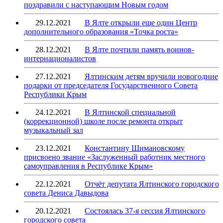
поздравили с наступающим Новым годом
29.12.2021
В Ялте открыли еще один Центр
дополнительного образования «Точка роста»
28.12.2021
В Ялте почтили память воинов-
интернационалистов
27.12.2021
Ялтинским детям вручили новогодние
подарки от председателя Государственного Совета
Республики Крым
24.12.2021
В Ялтинской специальной
(коррекционной) школе после ремонта открыт
музыкальный зал
23.12.2021
Константину Шимановскому
присвоено звание «Заслуженный работник местного
самоуправления в Республике Крым»
22.12.2021
Отчёт депутата Ялтинского городского
совета Дениса Давыдова
20.12.2021
Состоялась 37-я сессия Ялтинского
городского совета