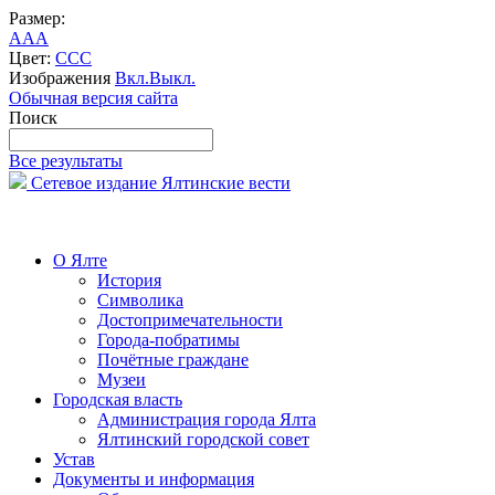
Размер:
A
A
A
Цвет:
C
C
C
Изображения
Вкл.
Выкл.
Обычная версия сайта
Поиск
Все результаты
Сетевое издание Ялтинские вести
О Ялте
История
Символика
Достопримечательности
Города-побратимы
Почётные граждане
Музеи
Городская власть
Администрация города Ялта
Ялтинский городской совет
Устав
Документы и информация