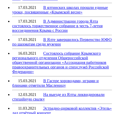
17.03.2021
В ялтинских школах прошли единые
уроки, посвященные «Крымской весне»
17.03.2021
В Администрации города Ялта
состоялось торжественное собрание в честь 7-летия
воссоединения Крыма с России
17.03.2021
В Ялте завершилось Первенство ЮФО
по шахматам среди мужчин
16.03.2021
Состоялось собрание Крымского
регионального отделения Общероссийской
общественной организации «Ассоциация работников
правоохранительных органов и спецслужб Российской
Федерации»
15.03.2021
В Гаспре хороводами, играми и
блинами отметили Масленицу
12.03.2021
На выезде из Ялты ликвидировали
стихийную свалку
11.03.2021
Эстрадно-цирковой коллектив «Этель»
дал отчётный концерт