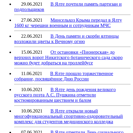
29.06.2021
В Ялте почтили память партизан и
подпольщиков
27.06.2021
Минсельхоз Крыма передал в Ялту
1600 кг черешни военным и сотрудникам МЧС
22.06.2021
В День памяти и скорби ялтинцы
возложили цветы к Вечному огню
15.06.2021
От остановки «Пионерская» до
верхних ворот Никитского ботанического сада скоро
можно будет добраться на троллейбусе
11.06.2021
В Ялте прошло торжественное
собрание, посвящённое Дню России
10.06.2021
В Ялте день рождения великого
русского поэта А.С. Пушкина отметили
костюмированным шествием и балом
10.06.2021
В Ялте открыли новый
многофункциональный спортивно-оздоровительный
комплекс для студентов медицинского колледжа
07.06.2021
В Ялте отметили День социального