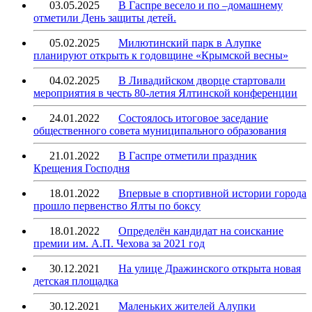
03.05.2025
В Гаспре весело и по –домашнему
отметили День защиты детей.
05.02.2025
Милютинский парк в Алупке
планируют открыть к годовщине «Крымской весны»
04.02.2025
В Ливадийском дворце стартовали
мероприятия в честь 80-летия Ялтинской конференции
24.01.2022
Состоялось итоговое заседание
общественного совета муниципального образования
21.01.2022
В Гаспре отметили праздник
Крещения Господня
18.01.2022
Впервые в спортивной истории города
прошло первенство Ялты по боксу
18.01.2022
Определён кандидат на соискание
премии им. А.П. Чехова за 2021 год
30.12.2021
На улице Дражинского открыта новая
детская площадка
30.12.2021
Маленьких жителей Алупки