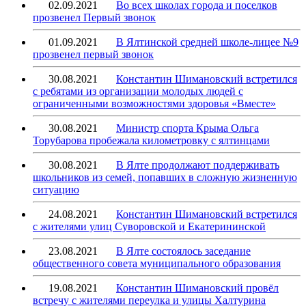
02.09.2021
Во всех школах города и поселков
прозвенел Первый звонок
01.09.2021
В Ялтинской средней школе-лицее №9
прозвенел первый звонок
30.08.2021
Константин Шимановский встретился
с ребятами из организации молодых людей с
ограниченными возможностями здоровья «Вместе»
30.08.2021
Министр спорта Крыма Ольга
Торубарова пробежала километровку с ялтинцами
30.08.2021
В Ялте продолжают поддерживать
школьников из семей, попавших в сложную жизненную
ситуацию
24.08.2021
Константин Шимановский встретился
с жителями улиц Суворовской и Екатерининской
23.08.2021
В Ялте состоялось заседание
общественного совета муниципального образования
19.08.2021
Константин Шимановский провёл
встречу с жителями переулка и улицы Халтурина