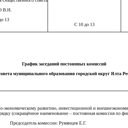
ля Общественного совета
 В.Н.
до 13
С 10 до 13
График заседаний постоянных комиссий
совета муниципального образования городской округ Ялта 
но-экономическому развитию, инвестиционной и внешнеэкономи
орядку (сокращённое наименование – постоянная комиссия по фи
Председатель комиссии: Румянцев Е.Г.