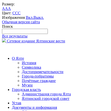
Размер:
A
A
A
Цвет:
C
C
C
Изображения
Вкл.
Выкл.
Обычная версия сайта
Поиск
Все результаты
Сетевое издание Ялтинские вести
О Ялте
История
Символика
Достопримечательности
Города-побратимы
Почётные граждане
Музеи
Городская власть
Администрация города Ялта
Ялтинский городской совет
Устав
Документы и информация