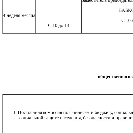
Заместитель председате
БАБКО
4 неделя месяца
С 10 
С 10 до 13
общественного 
1. П
остоянная комиссия по финансам и бюджету, социаль
социальной защите населения, безопасности и правоп