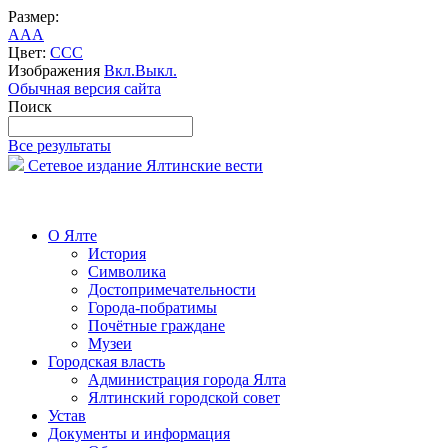
Размер:
A
A
A
Цвет:
C
C
C
Изображения
Вкл.
Выкл.
Обычная версия сайта
Поиск
Все результаты
Сетевое издание Ялтинские вести
О Ялте
История
Символика
Достопримечательности
Города-побратимы
Почётные граждане
Музеи
Городская власть
Администрация города Ялта
Ялтинский городской совет
Устав
Документы и информация